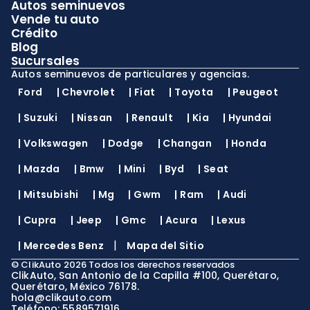
Autos seminuevos
Vende tu auto
Crédito
Blog
Sucursales
Autos seminuevos de particulares y agencias.
Ford
|
Chevrolet
|
Fiat
|
Toyota
|
Peugeot
|
Suzuki
|
Nissan
|
Renault
|
Kia
|
Hyundai
|
Volkswagen
|
Dodge
|
Changan
|
Honda
|
Mazda
|
Bmw
|
Mini
|
Byd
|
Seat
|
Mitsubishi
|
Mg
|
Gwm
|
Ram
|
Audi
|
Cupra
|
Jeep
|
Gmc
|
Acura
|
Lexus
|
|
Mercedes Benz
Mapa del Sitio
©
ClikAuto
2026
Todos los derechos reservados
ClikAuto, San Antonio de la Capilla #100, Querétaro,
Querétaro, México 76178.
hola@clikauto.com
Teléfono: 5589571916